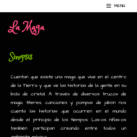
Saltar
MENÚ
AINHOALIMON
Página web de Ainhoa Limón, madre de día.
Superposición
al
del
contenido
La Maga
sitio
Por
octubre 12, 2020
Ainhoalimon
Sinopsis
Cuentan que existe una maga que vive en el centro
de la Tierra y que ve las historias de la gente en su
bola de cristal. A través de diversos trucos de
magia, títeres, canciones y pompas de jabón nos
cuenta las historias que ocurren en el mundo
desde el principio de los tiempos. Las-os niñas-os
también participan creando entre todos un
ambiente mágico.